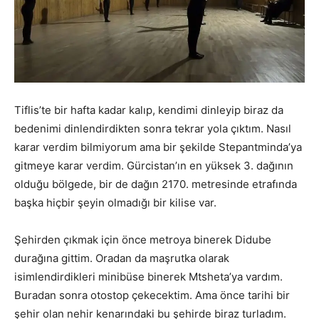
Tiflis’te bir hafta kadar kalıp, kendimi dinleyip biraz da
bedenimi dinlendirdikten sonra tekrar yola çıktım. Nasıl
karar verdim bilmiyorum ama bir şekilde Stepantminda’ya
gitmeye karar verdim. Gürcistan’ın en yüksek 3. dağının
olduğu bölgede, bir de dağın 2170. metresinde etrafında
başka hiçbir şeyin olmadığı bir kilise var.
Şehirden çıkmak için önce metroya binerek Didube
durağına gittim. Oradan da maşrutka olarak
isimlendirdikleri minibüse binerek Mtsheta’ya vardım.
Buradan sonra otostop çekecektim. Ama önce tarihi bir
şehir olan nehir kenarındaki bu şehirde biraz turladım.