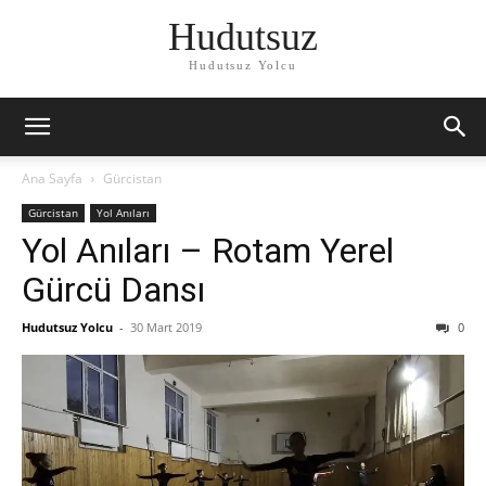
Hudutsuz
Hudutsuz Yolcu
Ana Sayfa
Gürcistan
Gürcistan
Yol Anıları
Yol Anıları – Rotam Yerel
Gürcü Dansı
Hudutsuz Yolcu
-
30 Mart 2019
0