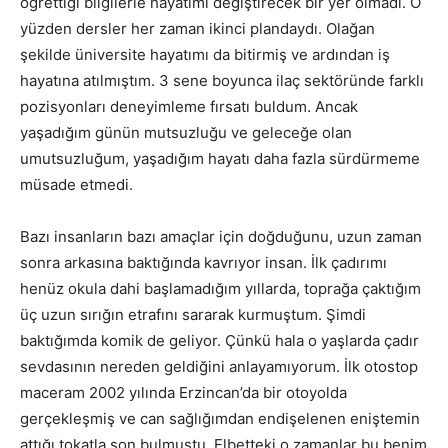
öğrettiği bilgilerle hayatımı değiştirecek bir yer olmadı. O
yüzden dersler her zaman ikinci plandaydı. Olağan
şekilde üniversite hayatımı da bitirmiş ve ardından iş
hayatına atılmıştım. 3 sene boyunca ilaç sektöründe farklı
pozisyonları deneyimleme fırsatı buldum. Ancak
yaşadığım günün mutsuzluğu ve geleceğe olan
umutsuzluğum, yaşadığım hayatı daha fazla sürdürmeme
müsade etmedi.
Bazı insanların bazı amaçlar için doğduğunu, uzun zaman
sonra arkasına baktığında kavrıyor insan. İlk çadırımı
henüz okula dahi başlamadığım yıllarda, toprağa çaktığım
üç uzun sırığın etrafını sararak kurmuştum. Şimdi
baktığımda komik de geliyor. Çünkü hala o yaşlarda çadır
sevdasının nereden geldiğini anlayamıyorum. İlk otostop
maceram 2002 yılında Erzincan’da bir otoyolda
gerçekleşmiş ve can sağlığımdan endişelenen eniştemin
attığı tokatla son bulmuştu. Elbetteki o zamanlar bu benim