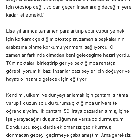
için otostop değil, yoldan geçen insanlara gideceğim yere
kadar ‘el etmekti.’
Lise yıllarımda tamamen para artırıp abur cubur yemek
için korkarak çektiğim otostoplar, zamanla başkalarının
arabasına binme korkumu yenmemi sağlıyordu. O
zamanlar farkında olmadan beni geleceğime hazırlıyordu.
Tüm noktaları birleştirip geriye baktığımda rahatça
görebiliyorum ki bazı insanlar bazı şeyler için doğuyor ve
hayatı o insanı o gelecek için eğitiyor.
Kendimi, ülkemi ve dünyayı anlamak için çantamı sırtıma
vurup ilk uzun soluklu turuma çıktığımda üniversite
öğrencisiydim. İlk çantamı 50 liraya pazardan almış, içine
işe yarayacağını düşündüğüm ne varsa doldurmuştum.
Dondurucu soğuklarda ekipmansız çadır kurmuş,
donmadan geceyi geçirmeye çabalamıştım. Ama gereksiz