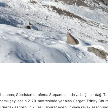
 bulunan, Gürcistan tarafında Stepantsminda’ya bağlı bir dağ. T
nemli şey, dağın 2170. metresinde yer alan Gergeti Trinity Chur
ti gerçekleştirebilir, kiliseyi ziyaret edebilir veya kayak sezon