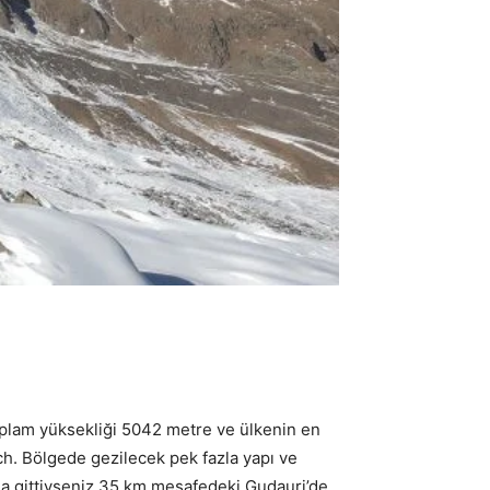
oplam yüksekliği 5042 metre ve ülkenin en
ch. Bölgede gezilecek pek fazla yapı ve
unda gittiyseniz 35 km mesafedeki Gudauri’de