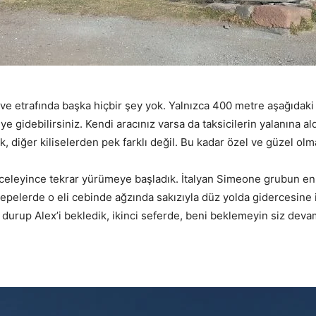
ş ve etrafında başka hiçbir şey yok. Yalnızca 400 metre aşağıda
eye gidebilirsiniz. Kendi aracınız varsa da taksicilerin yalanına a
 yok, diğer kiliselerden pek farklı değil. Bu kadar özel ve güzel 
nceleyince tekrar yürümeye başladık. İtalyan Simeone grubun en hı
tepelerde o eli cebinde ağzında sakızıyla düz yolda gidercesine il
e durup Alex’i bekledik, ikinci seferde, beni beklemeyin siz deva