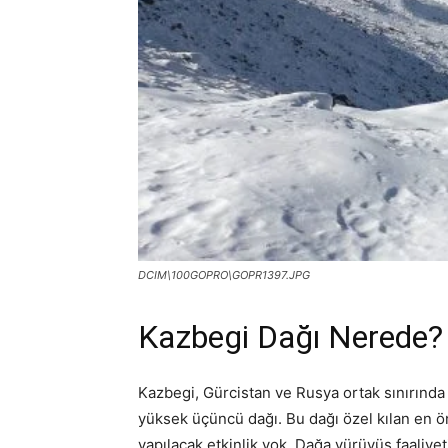
DCIM\100GOPRO\GOPR1397.JPG
Kazbegi Dağı Nerede?
Kazbegi, Gürcistan ve Rusya ortak sınırında
yüksek üçüncü dağı. Bu dağı özel kılan en ö
yapılacak etkinlik yok. Dağa yürüyüş faaliye