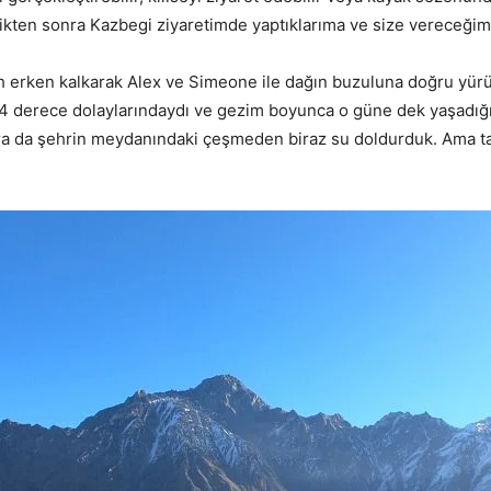
erdikten sonra Kazbegi ziyaretimde yaptıklarıma ve size vereceği
h erken kalkarak Alex ve Simeone ile dağın buzuluna doğru yürü
-4 derece dolaylarındaydı ve gezim boyunca o güne dek yaşadı
onra da şehrin meydanındaki çeşmeden biraz su doldurduk. Ama