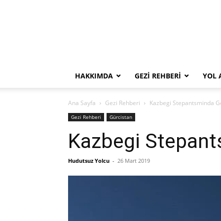
HAKKIMDA
GEZI REHBERI
YOL 
Ana Sayfa
Gezi Rehberi
Kazbegi Stepantsminda Ge
Gezi Rehberi
Gürcistan
Kazbegi Stepant
Hudutsuz Yolcu
-
26 Mart 2019