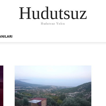
Hudutsuz
Hudutsuz Yolcu
ANILARI