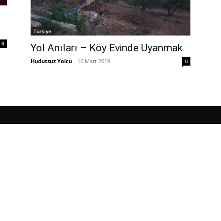
Türkiye
0
Yol Anıları – Köy Evinde Uyanmak
Hudutsuz Yolcu
-
16 Mart 2019
0