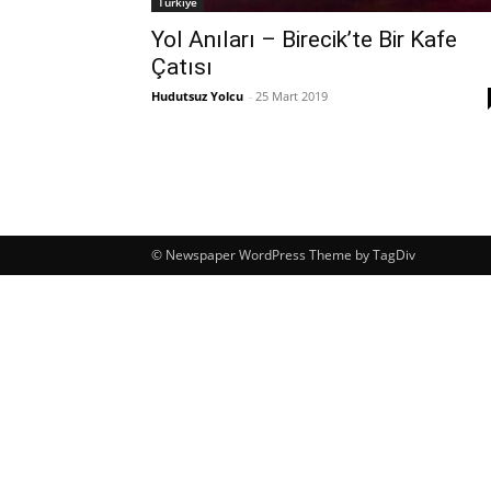
Türkiye
Yol Anıları – Birecik’te Bir Kafe
Çatısı
Hudutsuz Yolcu
-
25 Mart 2019
© Newspaper WordPress Theme by TagDiv