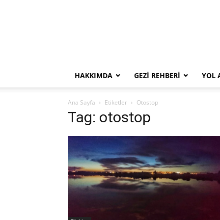
HAKKIMDA
GEZI REHBERI
YOL 
Ana Sayfa
Etiketler
Otostop
Tag: otostop